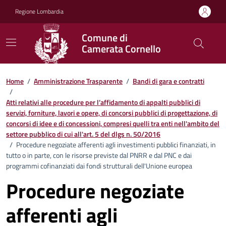
Vai ai contenuti
Vai al footer
Regione Lombardia
Comune di
Camerata Cornello
Home
/
Amministrazione Trasparente
/
Bandi di gara e contratti
/
Atti relativi alle procedure per l’affidamento di appalti pubblici di
servizi, forniture, lavori e opere, di concorsi pubblici di progettazione, di
concorsi di idee e di concessioni, compresi quelli tra enti nell'ambito del
settore pubblico di cui all'art. 5 del dlgs n. 50/2016
/
Procedure negoziate afferenti agli investimenti pubblici finanziati, in
tutto o in parte, con le risorse previste dal PNRR e dal PNC e dai
programmi cofinanziati dai fondi strutturali dell'Unione europea
Procedure negoziate
afferenti agli