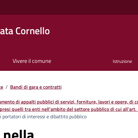
ta Cornello
Vivere il comune
Istruzione
te
/
Bandi di gara e contratti
damento di appalti pubblici di servizi, forniture, lavori e opere, di 
resi quelli tra enti nell'ambito del settore pubblico di cui all'art
 portatori di interessi e dibattito pubblico
 nella