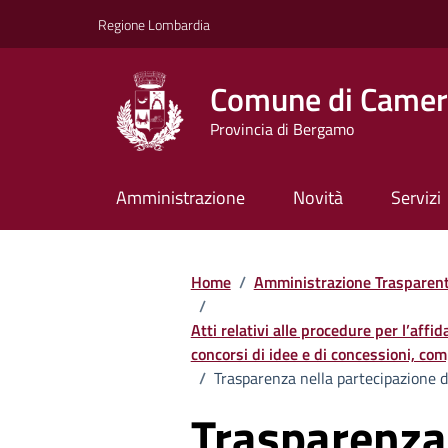
Vai ai contenuti
Vai al footer
Regione Lombardia
Comune di Camera
Provincia di Bergamo
Amministrazione
Novità
Servizi
Home
/
Amministrazione Trasparen
/
Atti relativi alle procedure per l’affi
concorsi di idee e di concessioni, comp
/
Trasparenza nella partecipazione di
Trasparenza